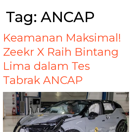
Tag:
ANCAP
Keamanan Maksimal!
Zeekr X Raih Bintang
Lima dalam Tes
Tabrak ANCAP