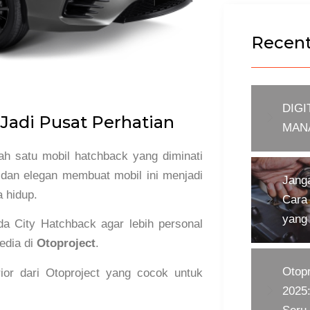
Recent
DIGI
Jadi Pusat Perhatian
MAN
h satu mobil hatchback yang diminati
y dan elegan membuat mobil ini menjadi
Jang
a hidup.
Cara 
yang
a City Hatchback agar lebih personal
edia di
Otoproject
.
Otopr
ior dari Otoproject yang cocok untuk
2025: