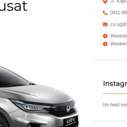
usat
Jl. Kap
0811-8
cs.og@o
Weekday
Weekend
Instag
No feed sel