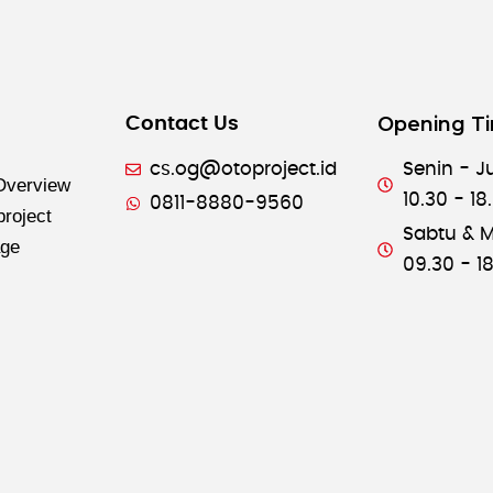
Opening T
Contact Us
cs.og@otoproject.id
Senin - J
verview
10.30 - 18
0811-8880-9560
project
Sabtu & M
age
09.30 - 1