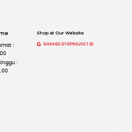
ime
Shop at Our Website
GARAGE.OTOPROJECT.ID
umat :
.00
inggu :
8.00