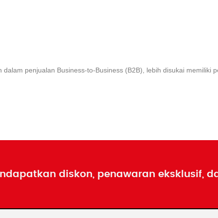
Job Openings
 dalam penjualan Business-to-Business (B2B), lebih disukai memiliki p
ndapatkan diskon, penawaran eksklusif, d