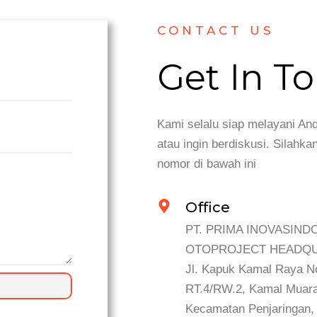
CONTACT US
Get In T
Kami selalu siap melayani And
atau ingin berdiskusi. Silahk
nomor di bawah ini
Office
PT. PRIMA INOVASIND
OTOPROJECT HEADQ
Jl. Kapuk Kamal Raya N
RT.4/RW.2, Kamal Muara
Kecamatan Penjaringan, 