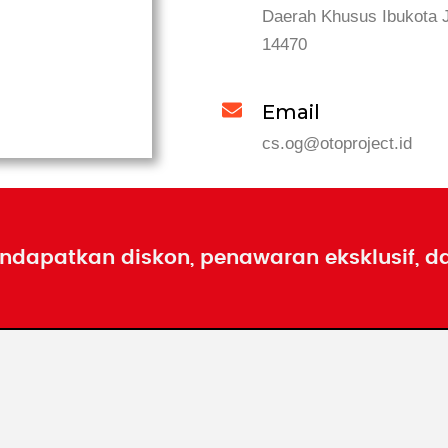
Daerah Khusus Ibukota 
14470
Email
cs.og@otoproject.id
ndapatkan diskon, penawaran eksklusif, d