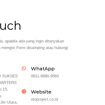
ouch
a, apabila ada yang ingin ditanyakan
an mengisi Form disamping atau hubungi
WhatApp
O SUKSES
0811-8880-9560
UARTERS
o.15,
Website
,
otoproject.co.id
Jkt Utara,