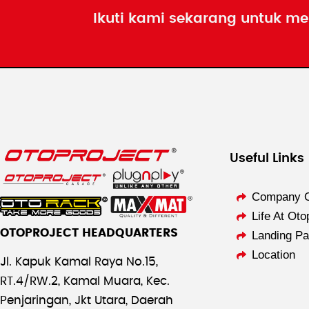
Ikuti kami sekarang untuk me
Useful Links
Company O
Life At Oto
OTOPROJECT HEADQUARTERS
Landing P
Location
Jl. Kapuk Kamal Raya No.15,
RT.4/RW.2, Kamal Muara, Kec.
Penjaringan, Jkt Utara, Daerah