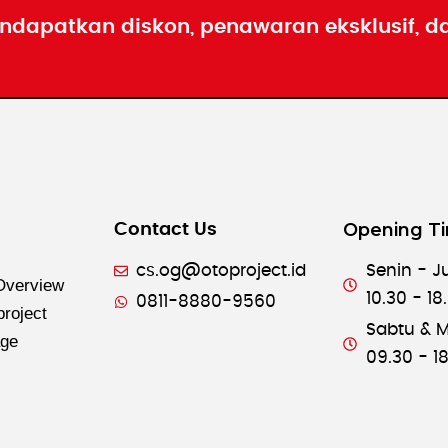
ndapatkan diskon, penawaran eksklusif, d
Opening T
Contact Us
cs.og@otoproject.id
Senin - J
verview
10.30 - 18
0811-8880-9560
project
Sabtu & M
age
09.30 - 1