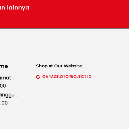
an lainnya
ime
Shop at Our Website
GARAGE.OTOPROJECT.ID
umat :
.00
inggu :
8.00