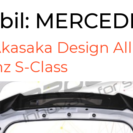
bil:
MERCED
Akasaka Design Al
z S-Class