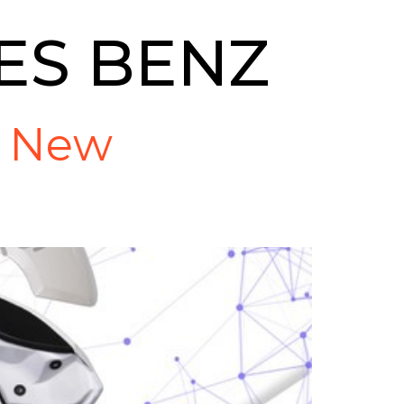
ES BENZ
l New