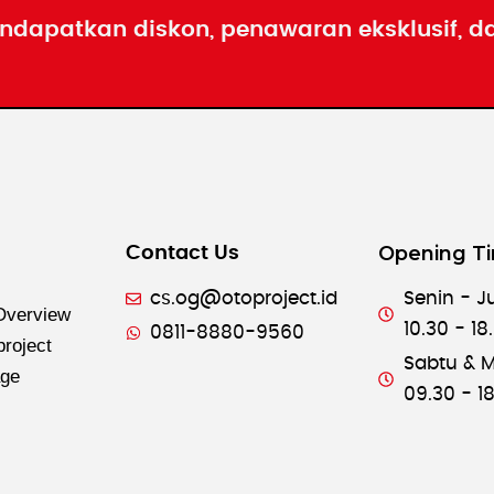
ndapatkan diskon, penawaran eksklusif, d
Opening T
Contact Us
cs.og@otoproject.id
Senin - J
verview
10.30 - 18
0811-8880-9560
project
Sabtu & M
age
09.30 - 1