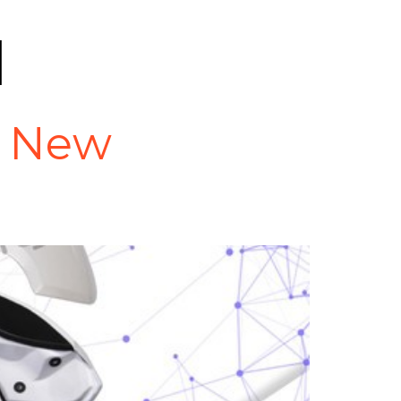
I
l New