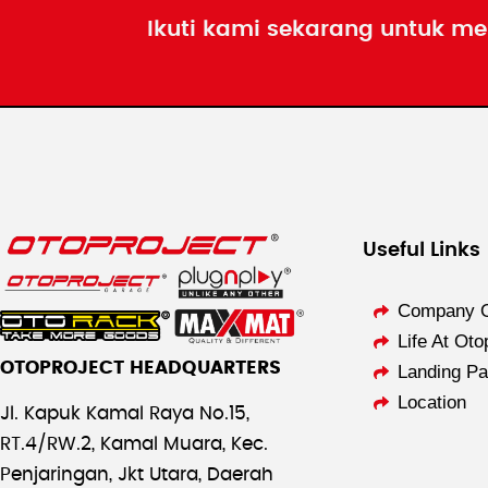
Ikuti kami sekarang untuk me
Useful Links
Company O
Life At Oto
OTOPROJECT HEADQUARTERS
Landing P
Location
Jl. Kapuk Kamal Raya No.15,
RT.4/RW.2, Kamal Muara, Kec.
Penjaringan, Jkt Utara, Daerah