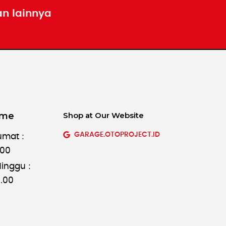
an lainnya
ime
Shop at Our Website
GARAGE.OTOPROJECT.ID
umat :
.00
inggu :
8.00